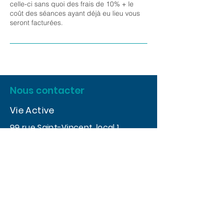
celle-ci sans quoi des frais de 10% + le
coût des séances ayant déjà eu lieu vous
seront facturées.
Nous contacter
Vie Active
99 rue Saint-Vincent, local 1
Sainte-Agathe-des-Monts, QC
J8C 2A8
Tél:
819-217-9272
Courriel:
info@clinique-vieactive.ca