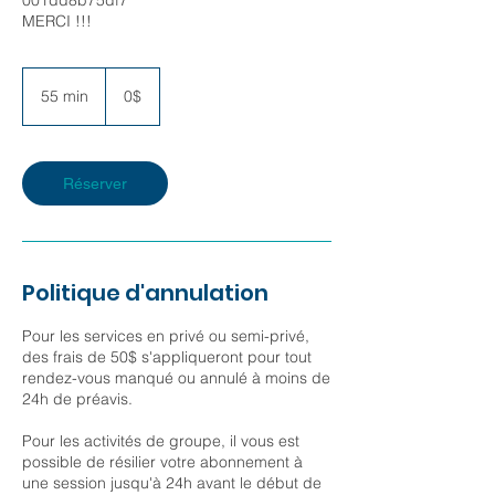
001dd8b75df7
MERCI !!!
0$
55 min
5
0$
5
m
i
n
Réserver
Politique d'annulation
Pour les services en privé ou semi-privé,
des frais de 50$ s'appliqueront pour tout
rendez-vous manqué ou annulé à moins de
24h de préavis.
Pour les activités de groupe, il vous est
possible de résilier votre abonnement à
une session jusqu'à 24h avant le début de